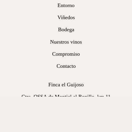
Entorno
Viñedos
Bodega
Nuestros vinos
Compromiso
Contacto
Finca el Guijoso
Ctra. OSSA de Montiel al Bonillo, km 11
02610 El Bonillo, Albacete
mvruiz@familiaconesa.com