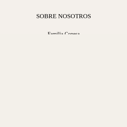
SOBRE NOSOTROS
Familia Conesa
Vinos D.O. Pago
Entorno
Viñedos
Bodega
Nuestros vinos
Compromiso
Contacto