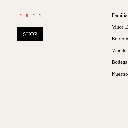
Familia
Vinos 
SHOP
Entorn
Viñedo
Bodega
Nuestro
Compro
Contact