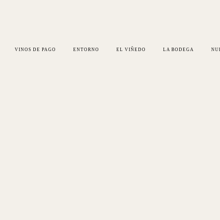
VINOS DE PAGO
ENTORNO
EL VIÑEDO
LA BODEGA
NU