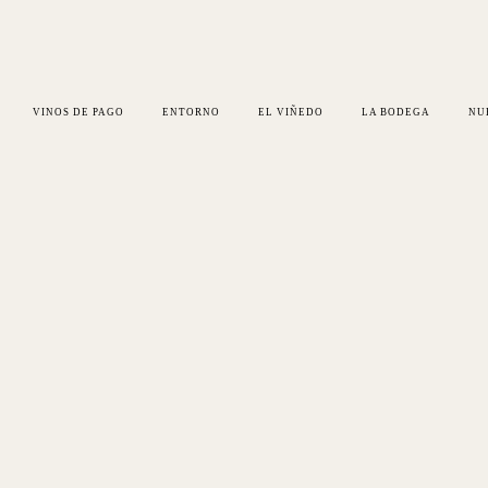
VINOS DE PAGO
ENTORNO
EL VIÑEDO
LA BODEGA
NU