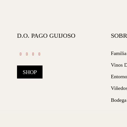
D.O. PAGO GUIJOSO
SOBR
Familia
Vinos 
SHOP
Entorn
Viñedo
Bodega
Nuestro
Compro